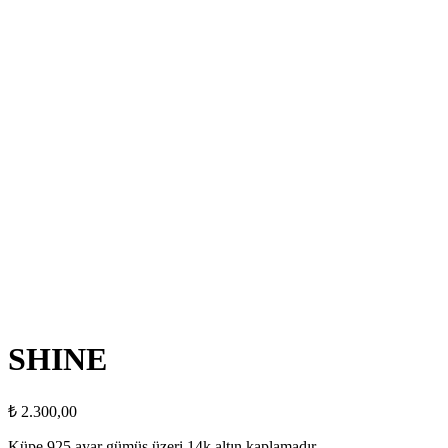
SHINE
₺
2.300,00
Küpe 925 ayar gümüş üzeri 14k altın kaplamadır.