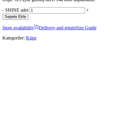
-
SHINE adet
+
Sepete Ekle
Store availability
Delivery and return
Size Guide
Kategoriler:
Küpe